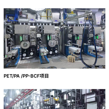
PET/PA /PP-BCF项目