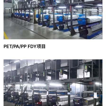
PET/PA/PP FDY项目