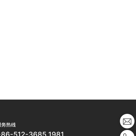
服务热线
+86-512-3685 1981