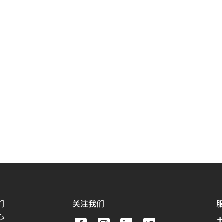
们
关注我们
心