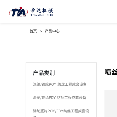
首页
>
产品中心
喷
产品类别
涤纶/锦纶POY 纺丝工程成套设备
涤纶/锦纶FDY 纺丝工程成套设备
涤纶瓶片POY/FDY纺丝工程成套设