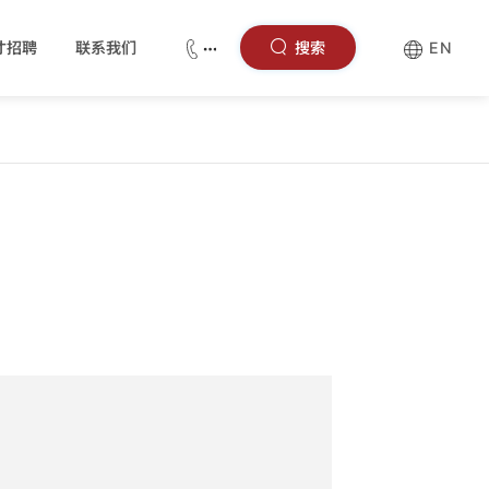
才招聘
联系我们
搜索
EN