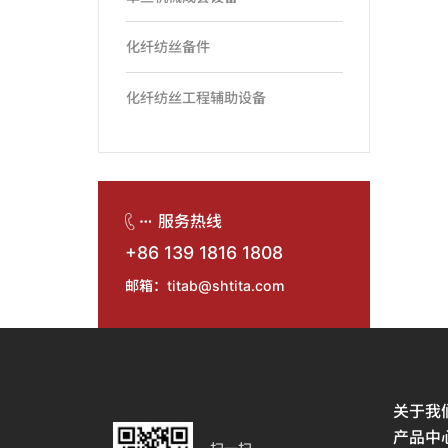
化纤纺丝备件
化纤纺丝工程辅助设备
服务热线
+86 139 1816 1808
邮箱：titab@shtita.com
关于我
产品中