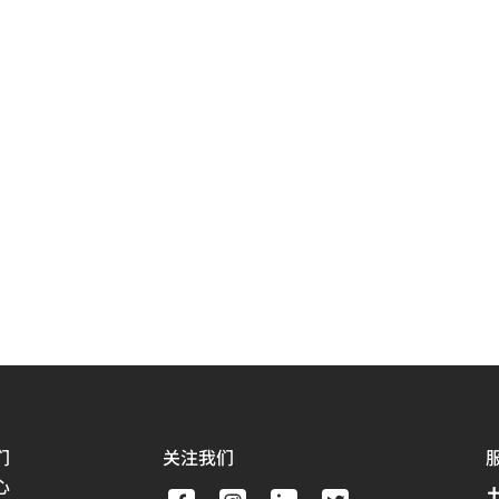
们
关注我们
心