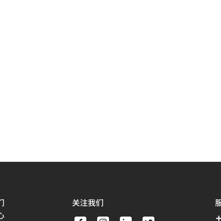
们
关注我们
心