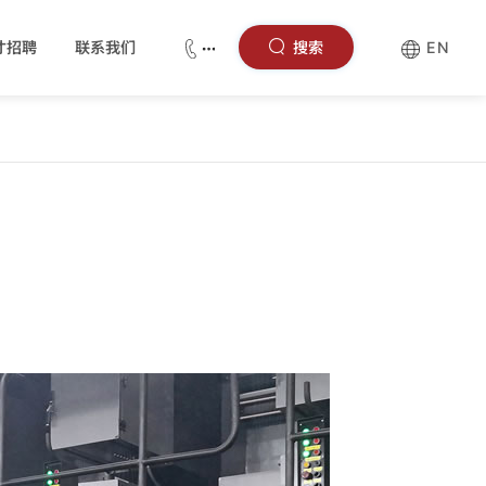
才招聘
联系我们
搜索
EN
备