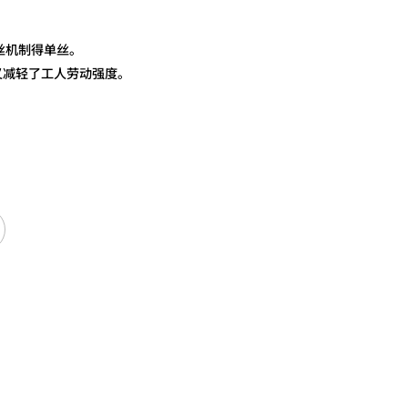
丝机制得单丝。
又减轻了工人劳动强度。