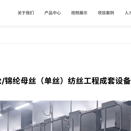
关于我们
产品中心
视频展示
项目案例
人
纶/锦纶母丝（单丝）纺丝工程成套设