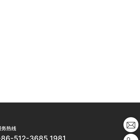
服务热线
+86-512-3685 1981