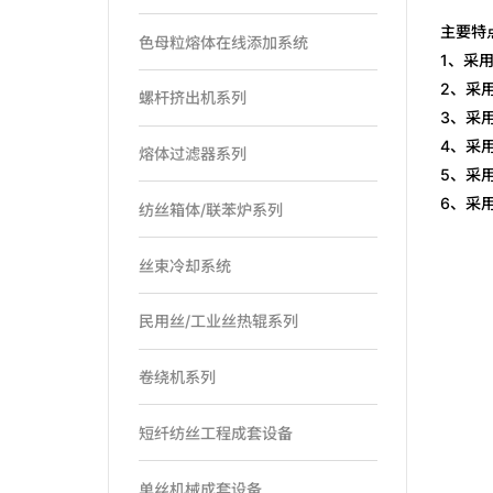
主要特
色母粒熔体在线添加系统
1、采
2、采
螺杆挤出机系列
3、采
4、采
熔体过滤器系列
5、采
6、采
纺丝箱体/联苯炉系列
丝束冷却系统
民用丝/工业丝热辊系列
卷绕机系列
短纤纺丝工程成套设备
单丝机械成套设备