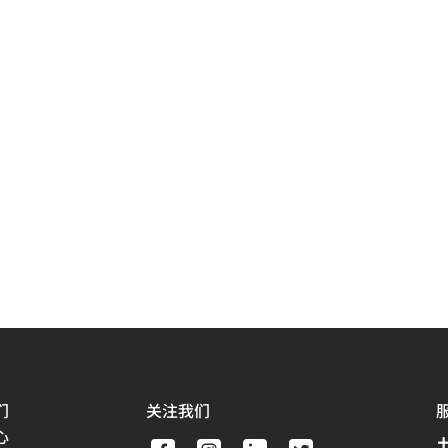
们
关注我们
心