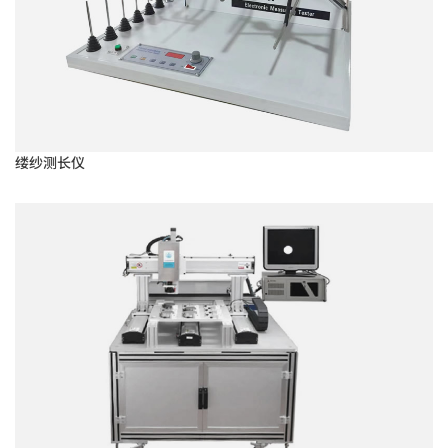
缕纱测长仪