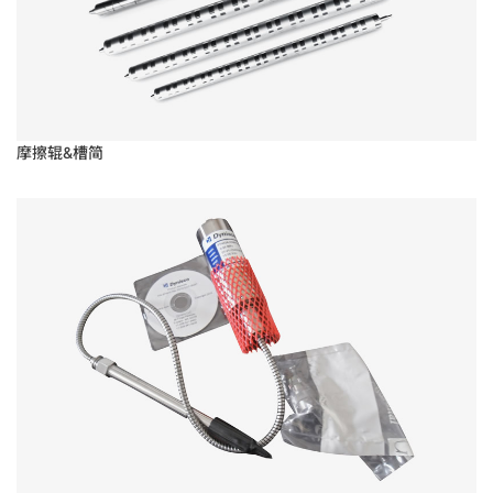
摩擦辊&槽简